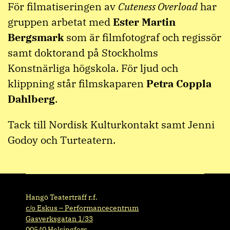
För filmatiseringen av
Cuteness Overload
har
gruppen arbetat med
Ester Martin
Bergsmark
som är filmfotograf och regissör
samt doktorand på Stockholms
Konstnärliga högskola. För ljud och
klippning står filmskaparen
Petra Coppla
Dahlberg
.
Tack till Nordisk Kulturkontakt samt Jenni
Godoy och Turteatern.
Hangö Teaterträff r.f.
c/o Eskus – Performancecentrum
Gasverksgatan 1/33
00540 Helsingfors