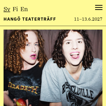
Välj
Sv
Fi
En
språk:
Me
HANGÖ TEATERTRÄFF
11–13.6.2027
Hoppa
till
innehåll