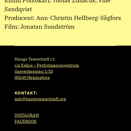
Emmi Pohtokari, Tobias Zilliacus, Ville
Sandqvist
Producent: Ann-Christin Hellberg-Sågfors
Film: Jonatan Sundström
Hangö Teaterträff r.f.
c/o Eskus – Performancecentrum
Gasverksgatan 1/33
00540 Helsingfors
KONTAKT:
info@hangoteatertraff.org
INSTAGRAM
FACEBOOK