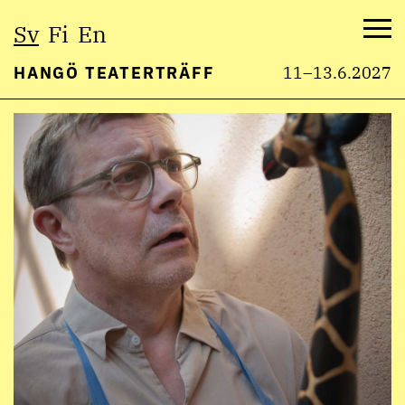
Välj
Sv
Fi
En
språk:
Me
HANGÖ TEATERTRÄFF
11–13.6.2027
Hoppa
till
innehåll