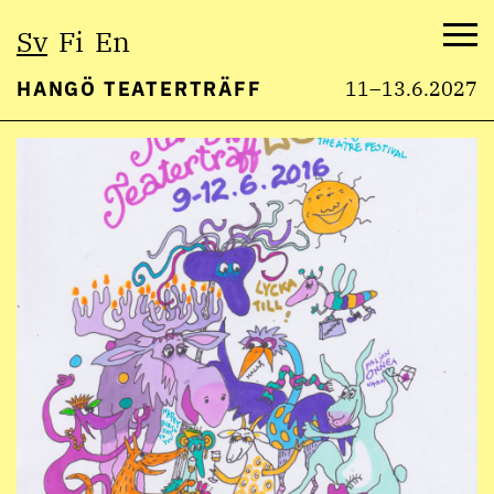
Välj
Sv
Fi
En
språk:
Me
HANGÖ TEATERTRÄFF
11–13.6.2027
Hoppa
till
innehåll