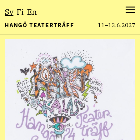
Välj
Sv
Fi
En
språk:
Me
HANGÖ TEATERTRÄFF
11–13.6.2027
Hoppa
till
innehåll