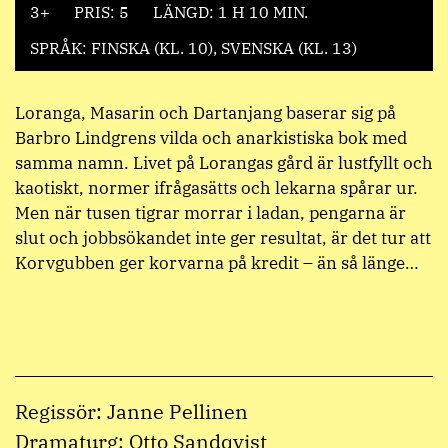
3+
PRIS: 5
LÄNGD: 1 H 10 MIN.
SPRÅK: FINSKA (KL. 10), SVENSKA (KL. 13)
Loranga, Masarin och Dartanjang baserar sig på
Barbro Lindgrens vilda och anarkistiska bok med
samma namn. Livet på Lorangas gård är lustfyllt och
kaotiskt, normer ifrågasätts och lekarna spårar ur.
Men när tusen tigrar morrar i ladan, pengarna är
slut och jobbsökandet inte ger resultat, är det tur att
Korvgubben ger korvarna på kredit – än så länge…
Regissör: Janne Pellinen
Dramaturg: Otto Sandqvist