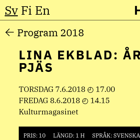
Sv
Fi
En
Hoppa
Program 2018
till
LINA EKBLAD: Å
innehåll
PJÄS
TORSDAG 7.6.2018 ◴ 17.00
FREDAG 8.6.2018 ◴ 14.15
Kulturmagasinet
PRIS: 10
LÄNGD: 1 H
SPRÅK: SVENSKA