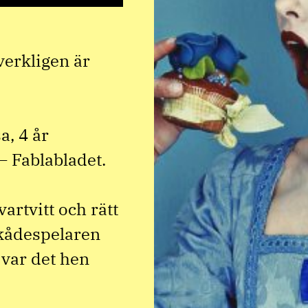
erkligen är
a, 4 år
– Fablabladet.
artvitt och rätt
 Skådespelaren
 var det hen