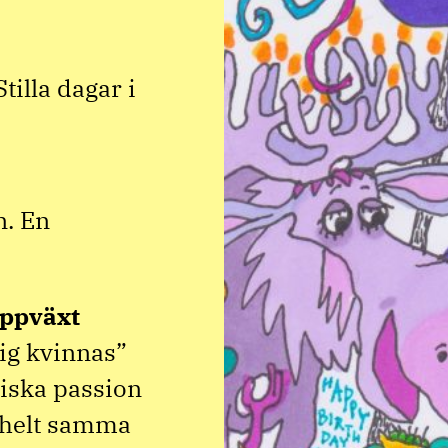
illa dagar i
n. En
ppväxt
lig kvinnas”
iska passion
r helt samma