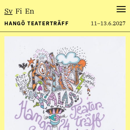
Välj
Sv
Fi
En
språk:
Me
HANGÖ TEATERTRÄFF
11–13.6.2027
Hoppa
till
innehåll