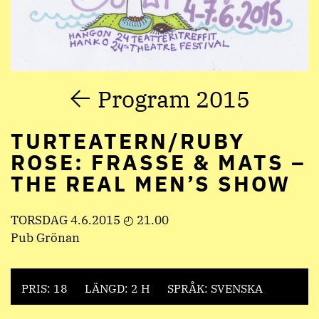
Program 2015
TURTEATERN/RUBY
ROSE: FRASSE & MATS –
THE REAL MEN’S SHOW
TORSDAG 4.6.2015 ◴ 21.00
Pub Grönan
PRIS: 18
LÄNGD: 2 H
SPRÅK: SVENSKA