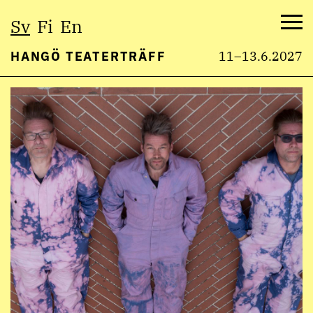
Välj
Sv
Fi
En
språk:
Me
HANGÖ TEATERTRÄFF
11–13.6.2027
Hoppa
till
innehåll