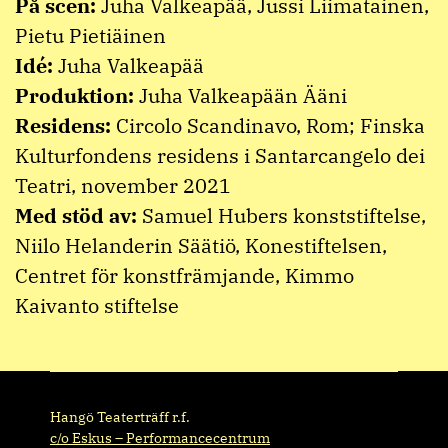
På scen:
Juha Valkeapää, Jussi Liimatainen,
Pietu Pietiäinen
Idé:
Juha Valkeapää
Produktion:
Juha Valkeapään Ääni
Residens:
Circolo Scandinavo, Rom; Finska
Kulturfondens residens i Santarcangelo dei
Teatri, november 2021
Med stöd av:
Samuel Hubers konststiftelse,
Niilo Helanderin Säätiö, Konestiftelsen,
Centret för konstfrämjande, Kimmo
Kaivanto stiftelse
Hangö Teaterträff r.f.
c/o Eskus – Performancecentrum