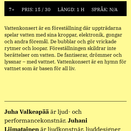
7+
PRIS: 15 / 30
LÄNGD: 1 H
SPRÅK: N/A
Vattenkonsert är en föreställning där uppträdarna
spelar vatten med sina kroppar, elektronik, gongar
och andra föremål. De bubblar och gör vrickade
rytmer och loopar. Föreställningen skildrar inte
berättelser om vatten. De fantiserar, drömmer och
lyssnar – med vattnet. Vattenkonsert är en hymn för
vattnet som är basen för all liv.
Juha Valkeapää
är ljud- och
performancekonstnär.
Juhani
Liimatainen
är ljudkonstnär, ljuddesigner