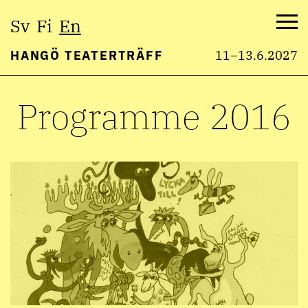
Select
Sv
Fi
En
language:
Me
HANGÖ TEATERTRÄFF
11–13.6.2027
Skip
Programme 2016
to
content